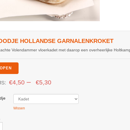
OODJE HOLLANDSE GARNALENKROKET
achte Volendammer vloerkadet met daarop een overheerlijke Holtkamp
OPEN
–
€
4,50
€
5,30
JS:
dje
Wissen
0
je