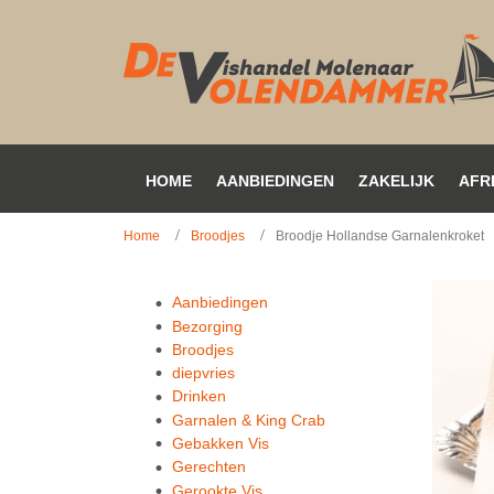
HOME
AANBIEDINGEN
ZAKELIJK
AFR
Home
Broodjes
Broodje Hollandse Garnalenkroket
Aanbiedingen
Bezorging
Broodjes
diepvries
Drinken
Garnalen & King Crab
Gebakken Vis
Gerechten
Gerookte Vis