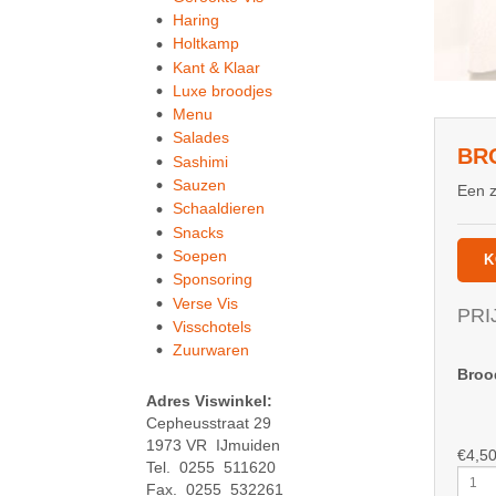
Haring
Holtkamp
Kant & Klaar
Luxe broodjes
Menu
Salades
BR
Sashimi
Sauzen
Een z
Schaaldieren
Snacks
Soepen
K
Sponsoring
Verse Vis
PRI
Visschotels
Zuurwaren
Broo
Adres Viswinkel:
Cepheusstraat 29
1973 VR IJmuiden
€
4,5
Tel. 0255 511620
Brood
Fax. 0255 532261