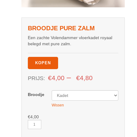
BROODJE PURE ZALM
Een zachte Volendammer vloerkadet royaal
belegd met pure zalm.
KOPEN
–
€
4,00
€
4,80
PRIJS:
Broodje
Wissen
€
4,00
Broodje
Pure
Zalm