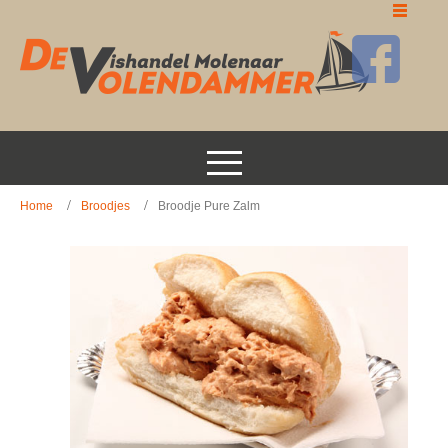
Home
Broodjes
Broodje Pure Zalm