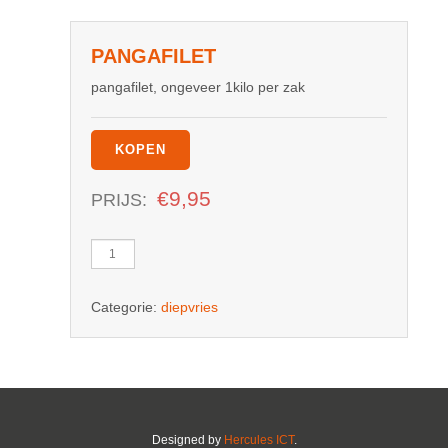
PANGAFILET
pangafilet, ongeveer 1kilo per zak
KOPEN
€
9,95
PRIJS:
pangafilet
aantal
Categorie:
diepvries
Designed by
Hercules ICT
.