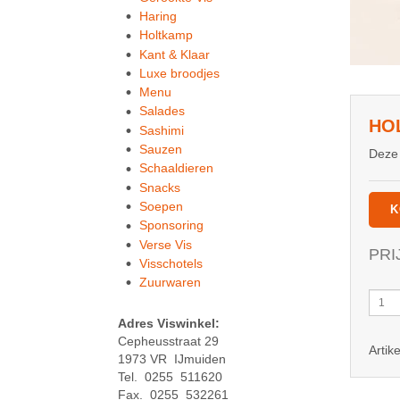
Haring
Holtkamp
Kant & Klaar
Luxe broodjes
Menu
Salades
HO
Sashimi
Sauzen
Deze 
Schaaldieren
Snacks
Soepen
K
Sponsoring
Verse Vis
PRI
Visschotels
Zuurwaren
Holla
Gepe
Adres Viswinkel:
Garn
Cepheusstraat 29
Arti
aanta
1973 VR IJmuiden
Tel. 0255 511620
Fax. 0255 532261