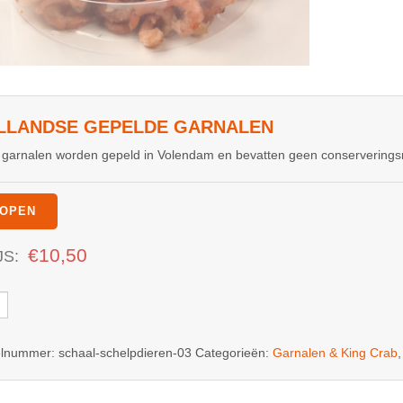
LLANDSE GEPELDE GARNALEN
garnalen worden gepeld in Volendam en bevatten geen conserveringsm
OPEN
€
10,50
JS:
ndse
lde
alen
kelnummer:
schaal-schelpdieren-03
Categorieën:
Garnalen & King Crab
l