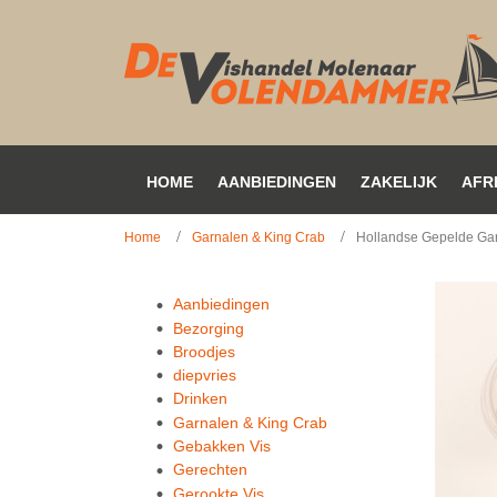
HOME
AANBIEDINGEN
ZAKELIJK
AFR
Home
Garnalen & King Crab
Hollandse Gepelde Ga
Aanbiedingen
Bezorging
Broodjes
diepvries
Drinken
Garnalen & King Crab
Gebakken Vis
Gerechten
Gerookte Vis