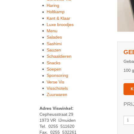
Haring
Holtkamp
Kant & Klaar
Luxe broodjes
Menu
Salades
Sashimi
Sauzen
GEB
Schaaldieren
Gebak
Snacks
Soepen
100 
Sponsoring
Verse Vis
Visschotels
K
Zuurwaren
PRI
Adres Viswinkel:
Cepheusstraat 29
Geba
1973 VR IJmuiden
gamb
Tel. 0255 511620
in
Fax. 0255 532261