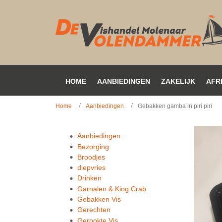
HOME
AANBIEDINGEN
ZAKELIJK
AFR
Home
Aanbiedingen
Gebakken gamba in piri piri
Aanbiedingen
Bezorging
Broodjes
diepvries
Drinken
Garnalen & King Crab
Gebakken Vis
Gerechten
Gerookte Vis