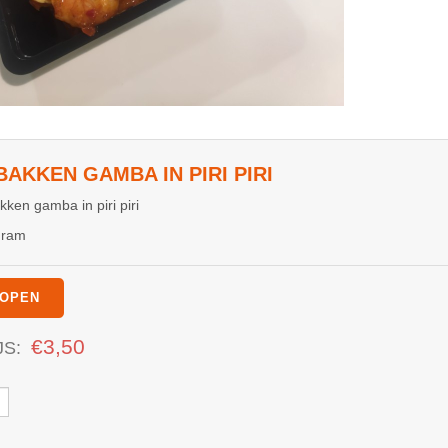
AKKEN GAMBA IN PIRI PIRI
ken gamba in piri piri
gram
OPEN
€
3,50
JS:
kken
a