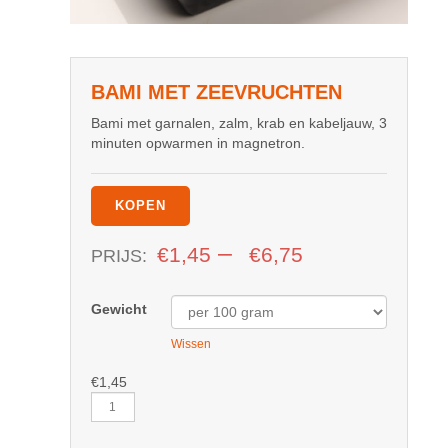
BAMI MET ZEEVRUCHTEN
Bami met garnalen, zalm, krab en kabeljauw, 3
minuten opwarmen in magnetron.
KOPEN
–
€
1,45
€
6,75
PRIJS:
Gewicht
Wissen
€
1,45
Bami
met
Zeevruchten