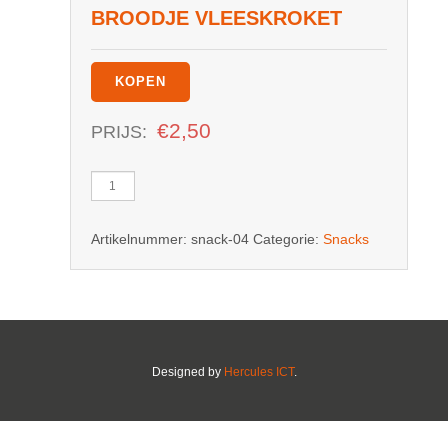
BROODJE VLEESKROKET
KOPEN
€
2,50
PRIJS:
Broodje
Vleeskroket
aantal
Artikelnummer:
snack-04
Categorie:
Snacks
Designed by
Hercules ICT
.