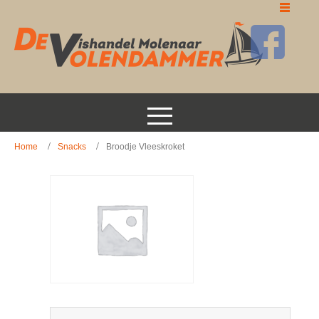
Home
Snacks
Broodje Vleeskroket