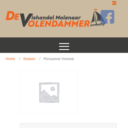
Home
Soepen
Peruaanse Vissoep