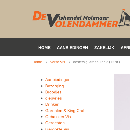
HOME
AANBIEDINGEN
ZAKELIJK
AFR
Home
Verse Vis
oesters gilardeau nr. 3 (12 st.)
Aanbiedingen
Bezorging
Broodjes
diepvries
Drinken
Garnalen & King Crab
Gebakken Vis
Gerechten
Gerookte Vis