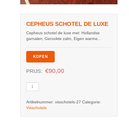
CEPHEUS SCHOTEL DE LUXE
Cepheus schotel de luxe met: Hollandse
garnalen, Gerookte zalm, Eigen warme...
KOPEN
€
90,00
PRIJS:
Cepheus
schotel
de
Artikelnummer:
visschotels-27
Categorie:
luxe
Visschotels
aantal