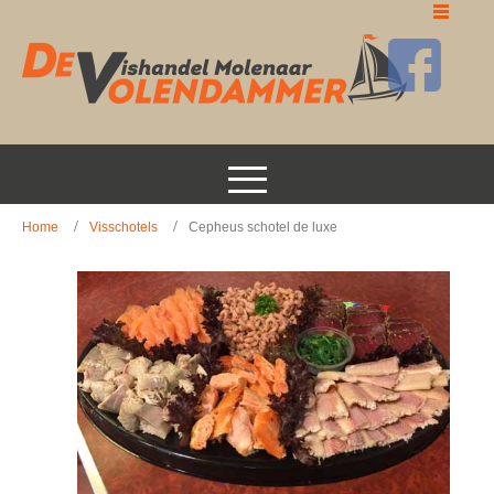
Home
Visschotels
Cepheus schotel de luxe