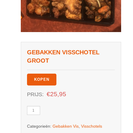
GEBAKKEN VISSCHOTEL
GROOT
KOPEN
€
25,95
PRIJS:
Gebakken
Visschotel
Groot
Categorieën:
Gebakken Vis
,
Visschotels
aantal